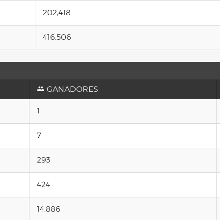
202,418
416,506
GANADORES
1
7
293
424
14,886