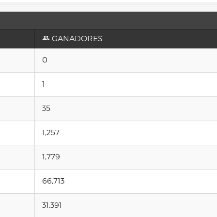
GANADORES
0
1
35
1,257
1,779
66,713
31,391