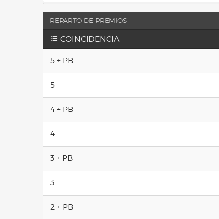
REPARTO DE PREMIOS
COINCIDENCIA
5 + PB
5
4 + PB
4
3 + PB
3
2 + PB