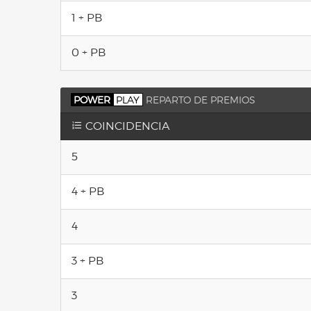
1 + PB
0 + PB
POWER
PLAY
REPARTO DE PREMIOS
COINCIDENCIA
5
4 + PB
4
3 + PB
3