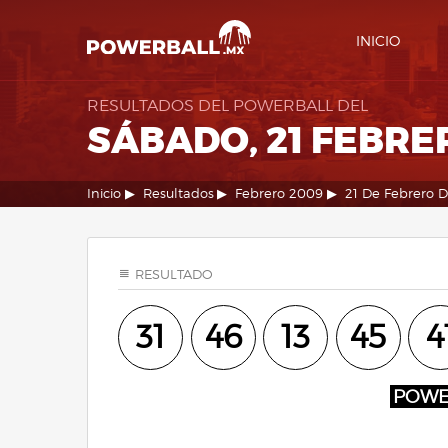
INICIO
RESULTADOS DEL POWERBALL DEL
SÁBADO, 21 FEBRE
Inicio
Resultados
Febrero 2009
21 De Febrero 
RESULTADO
31
46
13
45
4
POW