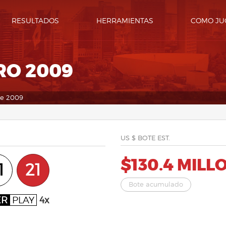
RESULTADOS
HERRAMIENTAS
COMO JU
RO 2009
De 2009
US $ BOTE EST.
$130.4 MILL
1
21
Bote acumulado
ER
PLAY
4x