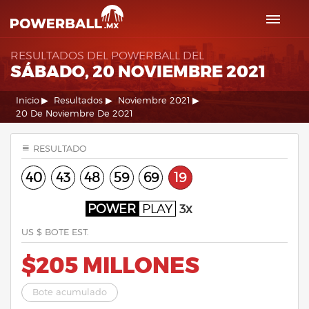
RESULTADOS DEL POWERBALL DEL
SÁBADO, 20 NOVIEMBRE 2021
Inicio
Resultados
Noviembre 2021
20 De Noviembre De 2021
RESULTADO
40
43
48
59
69
19
POWER
PLAY
3x
US $ BOTE EST.
$205 MILLONES
Bote acumulado