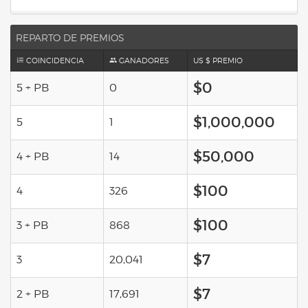
REPARTO DE PREMIOS
COINCIDENCIA
GANADORES
US $ PREMIO
$0
5 + PB
0
$1,000,000
5
1
$50,000
4 + PB
14
$100
4
326
$100
3 + PB
868
$7
3
20,041
$7
2 + PB
17,691