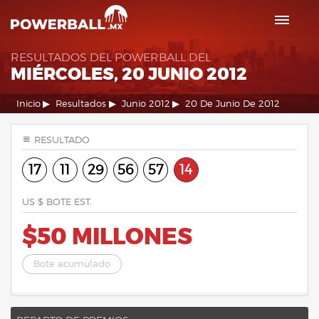
RESULTADOS DEL POWERBALL DEL
MIÉRCOLES, 20 JUNIO 2012
Inicio
Resultados
Junio 2012
20 De Junio De 2012
RESULTADO
17
11
29
56
57
14
US $ BOTE EST.
$50 MILLONES
Bote acumulado