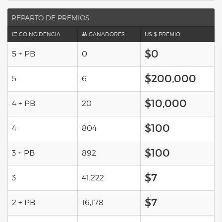
REPARTO DE PREMIOS
COINCIDENCIA
GANADORES
US $ PREMIO
$0
5 + PB
0
$200,000
5
6
$10,000
4 + PB
20
$100
4
804
$100
3 + PB
892
$7
3
41,222
$7
2 + PB
16,178