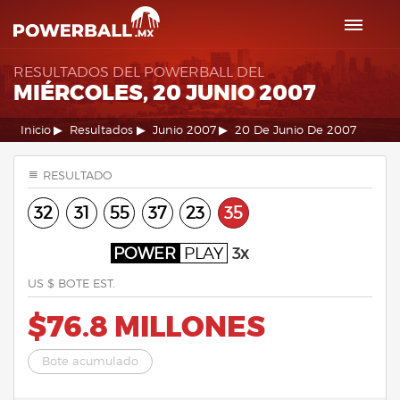
RESULTADOS DEL POWERBALL DEL
MIÉRCOLES, 20 JUNIO 2007
Inicio
Resultados
Junio 2007
20 De Junio De 2007
RESULTADO
32
31
55
37
23
35
POWER
PLAY
3x
US $ BOTE EST.
$76.8 MILLONES
Bote acumulado