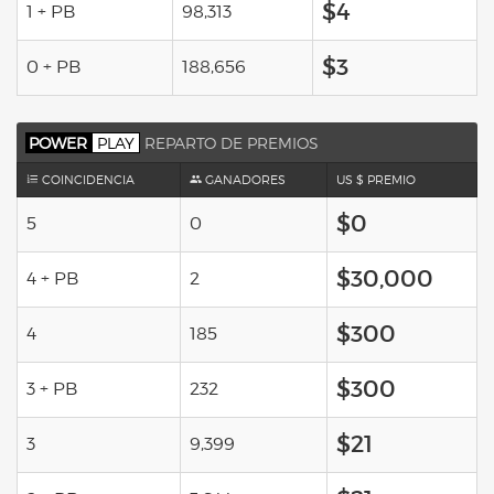
$4
1 + PB
98,313
$3
0 + PB
188,656
POWER
PLAY
REPARTO DE PREMIOS
COINCIDENCIA
GANADORES
US $ PREMIO
$0
5
0
$30,000
4 + PB
2
$300
4
185
$300
3 + PB
232
$21
3
9,399