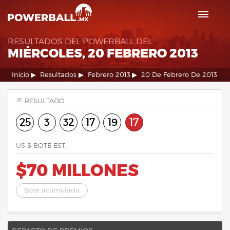
RESULTADOS DEL POWERBALL DEL
MIÉRCOLES, 20 FEBRERO 2013
Inicio
Resultados
Febrero 2013
20 De Febrero De 2013
RESULTADO
25
3
32
17
19
17
US $ BOTE EST.
$70 MILLONES
Bote acumulado