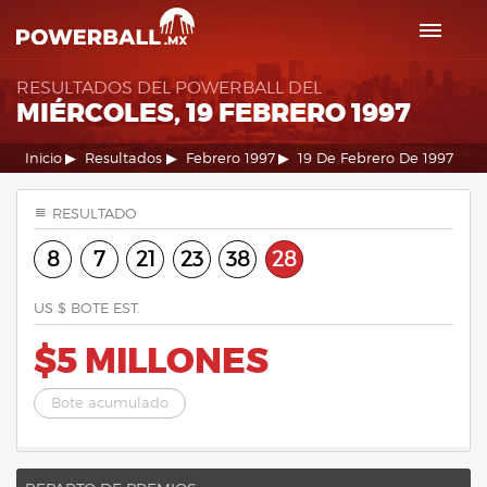
RESULTADOS DEL POWERBALL DEL
MIÉRCOLES, 19 FEBRERO 1997
Inicio
Resultados
Febrero 1997
19 De Febrero De 1997
RESULTADO
8
7
21
23
38
28
US $ BOTE EST.
$5 MILLONES
Bote acumulado