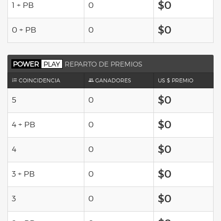
$0
1 + PB
0
$0
0 + PB
0
POWER
PLAY
REPARTO DE PREMIOS
COINCIDENCIA
GANADORES
US $ PREMIO
$0
5
0
$0
4 + PB
0
$0
4
0
$0
3 + PB
0
$0
3
0