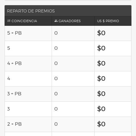
REPARTO DE PREMIOS
COINCIDENCIA
GANADORES
US $ PREMIO
$0
5 + PB
0
$0
5
0
$0
4 + PB
0
$0
4
0
$0
3 + PB
0
$0
3
0
$0
2 + PB
0