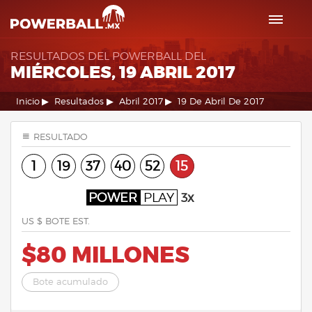
RESULTADOS DEL POWERBALL DEL
MIÉRCOLES, 19 ABRIL 2017
Inicio
Resultados
Abril 2017
19 De Abril De 2017
RESULTADO
1
19
37
40
52
15
POWER
PLAY
3x
US $ BOTE EST.
$80 MILLONES
Bote acumulado