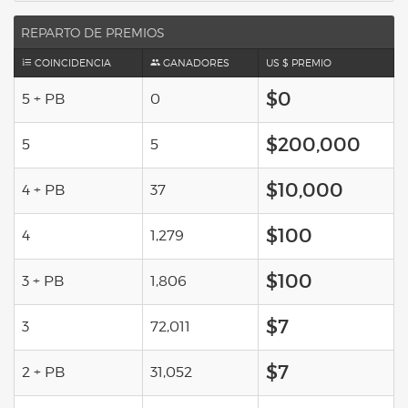
REPARTO DE PREMIOS
COINCIDENCIA
GANADORES
US $ PREMIO
$0
5 + PB
0
$200,000
5
5
$10,000
4 + PB
37
$100
4
1,279
$100
3 + PB
1,806
$7
3
72,011
$7
2 + PB
31,052