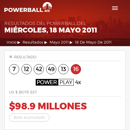
RESULTADOS DEL POWERBALL DEL
MIÉRCOLES, 18 MAYO 2011
Inicio
Resultados
Mayo 2011
18 De Mayo De 2011
RESULTADO
7
12
42
49
13
16
POWER
PLAY
4x
US $ BOTE EST.
$98.9 MILLONES
Bote acumulado