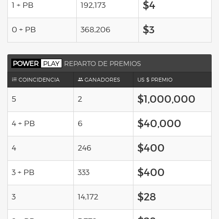
$4
1 + PB
192,173
$3
0 + PB
368,206
POWER
PLAY
REPARTO DE PREMIOS
COINCIDENCIA
GANADORES
US $ PREMIO
$1,000,000
5
2
$40,000
4 + PB
6
$400
4
246
$400
3 + PB
333
$28
3
14,172