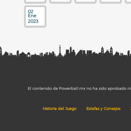
02
Ene
2023
El contenido de Powerball.mx no ha sido aprobado ni r
Historia del Juego
Estafas y Consejos