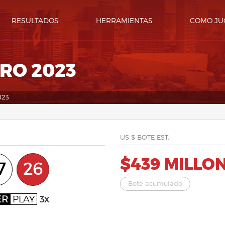
RESULTADOS
HERRAMIENTAS
COMO JU
ERO 2023
023
US $ BOTE EST.
$439 MILLO
7
26
Bote acumulado
ER
PLAY
3x