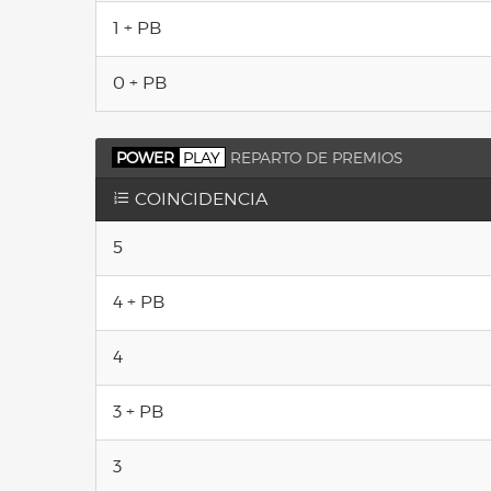
1 + PB
0 + PB
POWER
PLAY
REPARTO DE PREMIOS
COINCIDENCIA
5
4 + PB
4
3 + PB
3