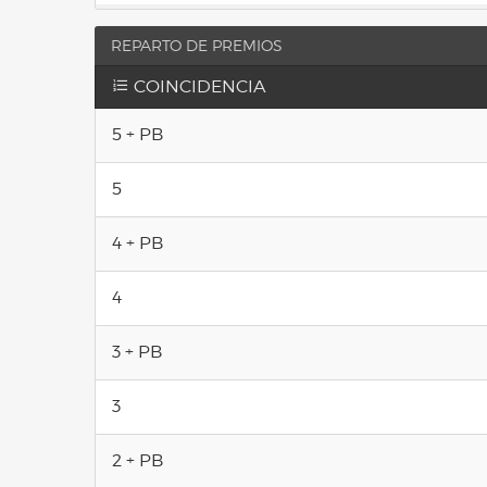
REPARTO DE PREMIOS
COINCIDENCIA
5 + PB
5
4 + PB
4
3 + PB
3
2 + PB