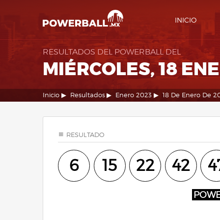
INICIO
RESULTADOS DEL POWERBALL DEL
MIÉRCOLES, 18 EN
Inicio
Resultados
Enero 2023
18 De Enero De 2
RESULTADO
6
15
22
42
4
POW