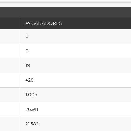
GANADORES
0
0
19
428
1,005
26,911
21,382