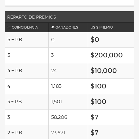
REPARTO DE PREMIOS
COINCIDENCIA
GANADORES
US $ PREMIO
$0
5 + PB
0
$200,000
5
3
$10,000
4 + PB
24
$100
4
1,183
$100
3 + PB
1,501
$7
3
58,206
$7
2 + PB
23,671