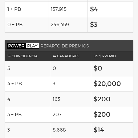
$4
1 + PB
137,915
$3
0 + PB
246,459
POWER
PLAY
REPARTO DE PREMIOS
COINCIDENCIA
GANADORES
US $ PREMIO
$0
5
0
$20,000
4 + PB
3
$200
4
163
$200
3 + PB
207
$14
3
8,668