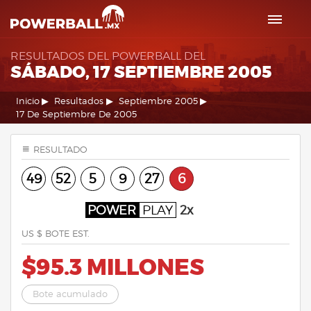
RESULTADOS DEL POWERBALL DEL
SÁBADO, 17 SEPTIEMBRE 2005
Inicio
Resultados
Septiembre 2005
17 De Septiembre De 2005
RESULTADO
49
52
5
9
27
6
POWER
PLAY
2x
US $ BOTE EST.
$95.3 MILLONES
Bote acumulado