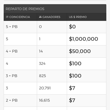
REPARTO DE PREMIOS
COINCIDENCIA
GANADORES
US $ PREMIO
$0
5 + PB
0
$1,000,000
5
1
$50,000
4 + PB
14
$100
4
324
$100
3 + PB
825
$7
3
20,791
$7
2 + PB
16,615