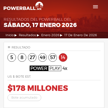
RESULTADOS DEL POWERBALL DEL
SÁBADO, 17 ENERO 2026
Inicio
Resultados
Enero 2026
17 De Enero De 2026
RESULTADO
5
8
27
49
57
14
POWER
PLAY
4x
US $ BOTE EST.
$178 MILLONES
Bote acumulado