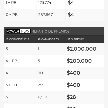
$4
1 + PB
123,774
$4
0 + PB
287,867
POWER
PLAY
REPARTO DE PREMIOS
COINCIDENCIA
GANADORES
US $ PREMIO
$2,000,000
5
1
$200,000
4 + PB
5
$400
4
90
$400
3 + PB
255
$28
3
6,919