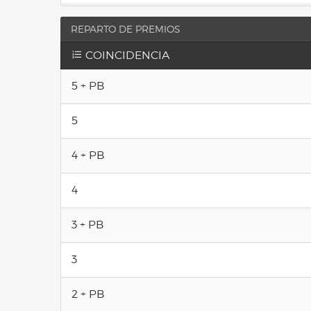
REPARTO DE PREMIOS
COINCIDENCIA
5 + PB
5
4 + PB
4
3 + PB
3
2 + PB