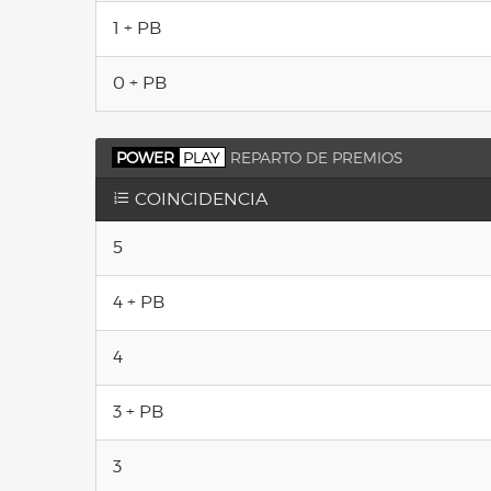
1 + PB
0 + PB
POWER
PLAY
REPARTO DE PREMIOS
COINCIDENCIA
5
4 + PB
4
3 + PB
3