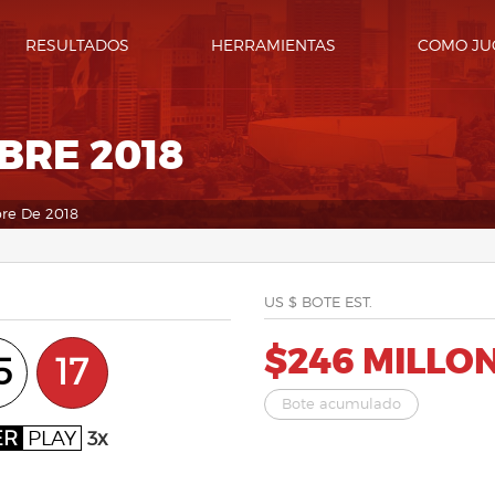
RESULTADOS
HERRAMIENTAS
COMO JU
BRE 2018
bre De 2018
US $ BOTE EST.
$246 MILLO
5
17
Bote acumulado
ER
PLAY
3x