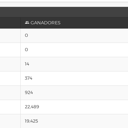
GANADORES
0
0
14
374
924
22,489
19,425