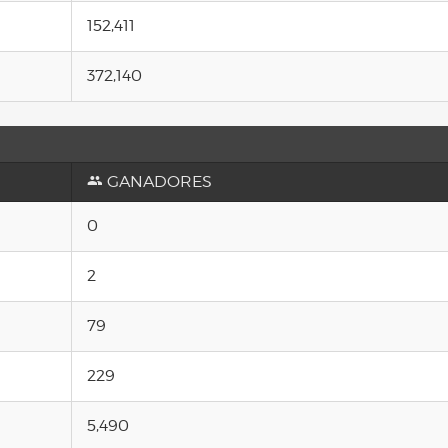
152,411
372,140
GANADORES
0
2
79
229
5,490