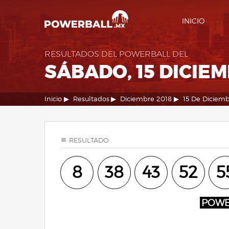
INICIO
RESULTADOS DEL POWERBALL DEL
SÁBADO, 15 DICIEM
Inicio
Resultados
Diciembre 2018
15 De Diciem
RESULTADO
8
38
43
52
5
POW