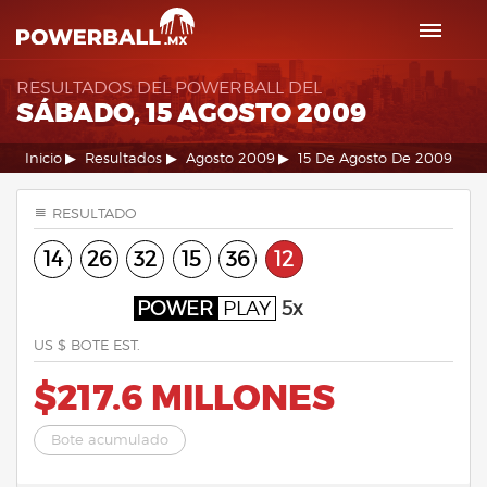
RESULTADOS DEL POWERBALL DEL
SÁBADO, 15 AGOSTO 2009
Inicio
Resultados
Agosto 2009
15 De Agosto De 2009
RESULTADO
14
26
32
15
36
12
POWER
PLAY
5x
US $ BOTE EST.
$217.6 MILLONES
Bote acumulado