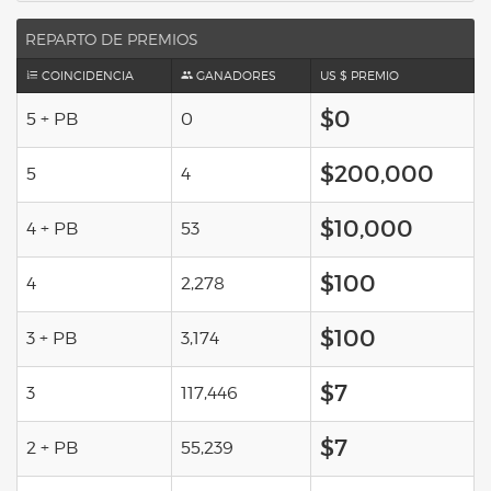
REPARTO DE PREMIOS
COINCIDENCIA
GANADORES
US $ PREMIO
$0
5 + PB
0
$200,000
5
4
$10,000
4 + PB
53
$100
4
2,278
$100
3 + PB
3,174
$7
3
117,446
$7
2 + PB
55,239