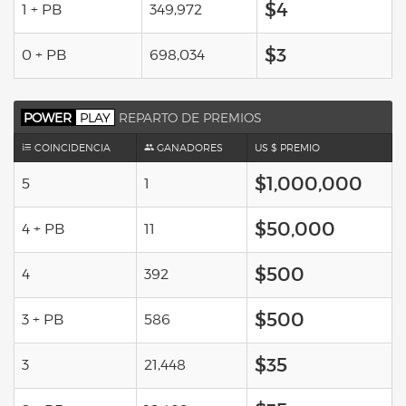
$4
1 + PB
349,972
$3
0 + PB
698,034
POWER
PLAY
REPARTO DE PREMIOS
COINCIDENCIA
GANADORES
US $ PREMIO
$1,000,000
5
1
$50,000
4 + PB
11
$500
4
392
$500
3 + PB
586
$35
3
21,448