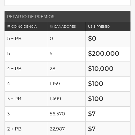
REPARTO DE PREMIOS
COINCIDENCIA
GANADORES
US $ PREMIO
$0
5 + PB
0
$200,000
5
5
$10,000
4 + PB
28
$100
4
1,159
$100
3 + PB
1,499
$7
3
56,570
$7
2 + PB
22,987