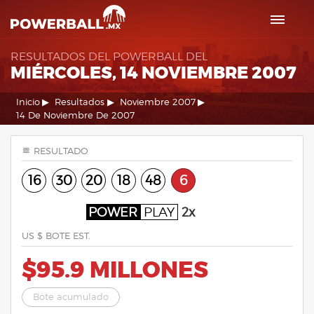
RESULTADOS DEL POWERBALL DEL
MIÉRCOLES, 14 NOVIEMBRE 2007
Inicio
Resultados
Noviembre 2007
14 De Noviembre De 2007
RESULTADO
16
30
20
18
48
6
POWER
PLAY
2x
US $ BOTE EST.
$95.9 MILLONES
Bote acumulado