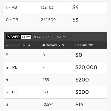
$4
1 + PB
132,163
$3
0 + PB
244,509
POWER
PLAY
REPARTO DE PREMIOS
COINCIDENCIA
GANADORES
US $ PREMIO
$0
5
0
$20,000
4 + PB
7
$200
4
253
$200
3 + PB
321
$14
3
12,574