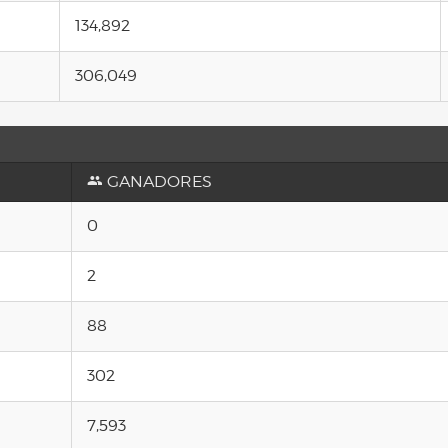
134,892
306,049
GANADORES
0
2
88
302
7,593