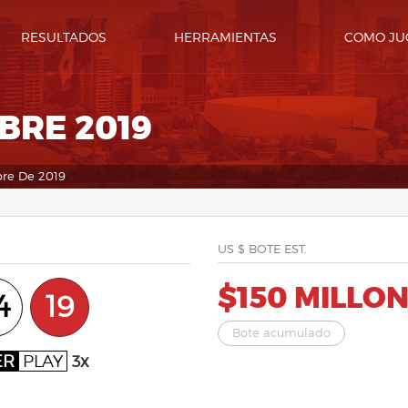
RESULTADOS
HERRAMIENTAS
COMO JU
BRE 2019
bre De 2019
US $ BOTE EST.
$150 MILLO
4
19
Bote acumulado
ER
PLAY
3x