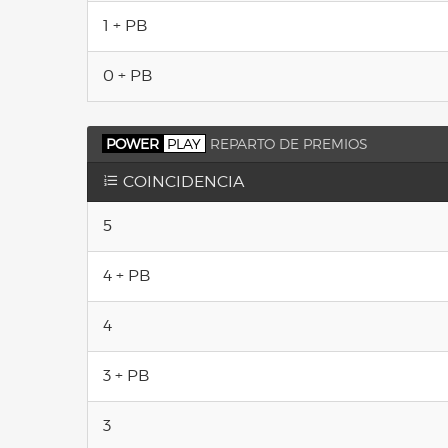
1 + PB
0 + PB
POWER
PLAY
REPARTO DE PREMIOS
COINCIDENCIA
5
4 + PB
4
3 + PB
3