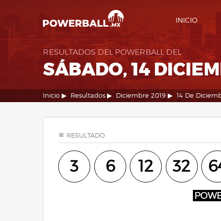
INICIO
RESULTADOS DEL POWERBALL DEL
SÁBADO, 14 DICIEM
Inicio
Resultados
Diciembre 2019
14 De Diciem
RESULTADO
3
6
12
32
6
POW