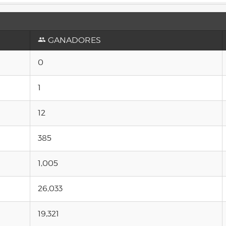
GANADORES
0
1
12
385
1,005
26,033
19,321