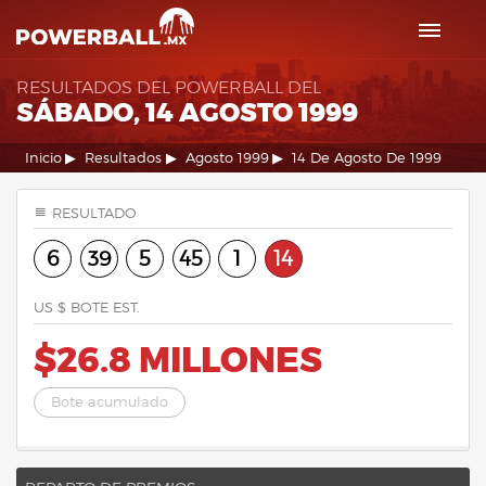
RESULTADOS DEL POWERBALL DEL
SÁBADO, 14 AGOSTO 1999
Inicio
Resultados
Agosto 1999
14 De Agosto De 1999
RESULTADO
6
39
5
45
1
14
US $ BOTE EST.
$26.8 MILLONES
Bote acumulado