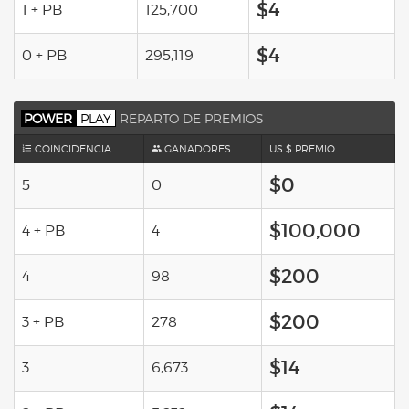
$4
1 + PB
125,700
$4
0 + PB
295,119
POWER
PLAY
REPARTO DE PREMIOS
COINCIDENCIA
GANADORES
US $ PREMIO
$0
5
0
$100,000
4 + PB
4
$200
4
98
$200
3 + PB
278
$14
3
6,673