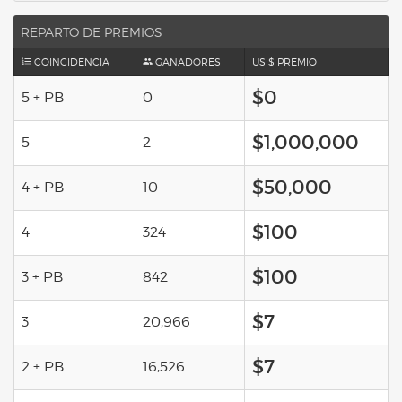
REPARTO DE PREMIOS
COINCIDENCIA
GANADORES
US $ PREMIO
$0
5 + PB
0
$1,000,000
5
2
$50,000
4 + PB
10
$100
4
324
$100
3 + PB
842
$7
3
20,966
$7
2 + PB
16,526