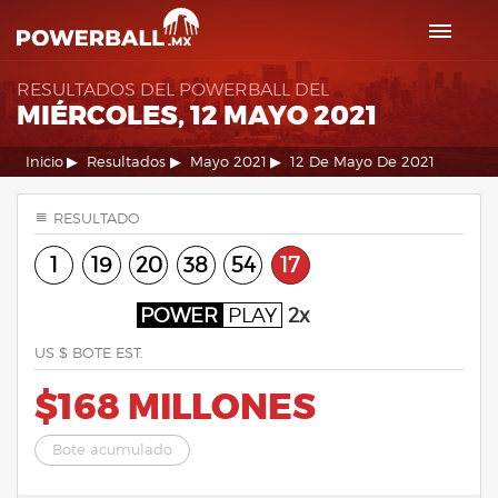
RESULTADOS DEL POWERBALL DEL
MIÉRCOLES, 12 MAYO 2021
Inicio
Resultados
Mayo 2021
12 De Mayo De 2021
RESULTADO
1
19
20
38
54
17
POWER
PLAY
2x
US $ BOTE EST.
$168 MILLONES
Bote acumulado