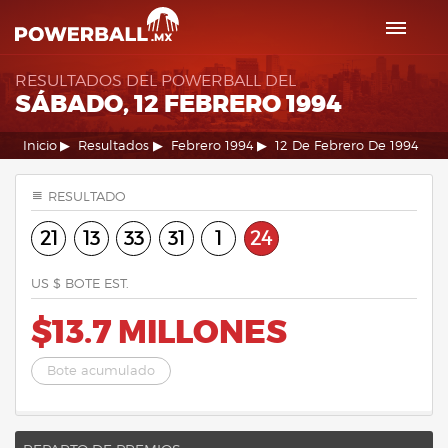
RESULTADOS DEL POWERBALL DEL
SÁBADO, 12 FEBRERO 1994
Inicio
Resultados
Febrero 1994
12 De Febrero De 1994
RESULTADO
21
13
33
31
1
24
US $ BOTE EST.
$13.7 MILLONES
Bote acumulado