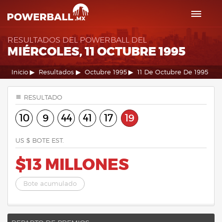
RESULTADOS DEL POWERBALL DEL
MIÉRCOLES, 11 OCTUBRE 1995
Inicio
Resultados
Octubre 1995
11 De Octubre De 1995
RESULTADO
10
9
44
41
17
19
US $ BOTE EST.
$13 MILLONES
Bote acumulado