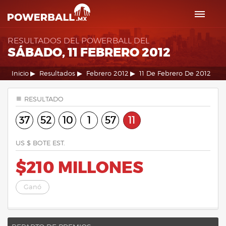
RESULTADOS DEL POWERBALL DEL
SÁBADO, 11 FEBRERO 2012
Inicio
Resultados
Febrero 2012
11 De Febrero De 2012
RESULTADO
37
52
10
1
57
11
US $ BOTE EST.
$210 MILLONES
Ganó