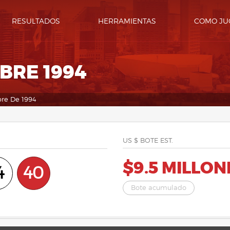
RESULTADOS
HERRAMIENTAS
COMO JU
BRE 1994
bre De 1994
US $ BOTE EST.
$9.5 MILLON
4
40
Bote acumulado