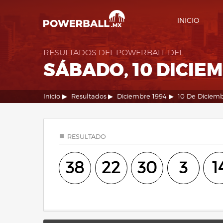
INICIO
RESULTADOS DEL POWERBALL DEL
SÁBADO, 10 DICIEM
Inicio
Resultados
Diciembre 1994
10 De Diciem
RESULTADO
38
22
30
3
1