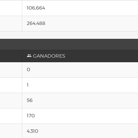
106,664
264,488
GANADORES
0
1
56
170
4,310