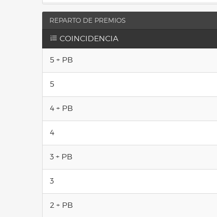
REPARTO DE PREMIOS
COINCIDENCIA
5 + PB
5
4 + PB
4
3 + PB
3
2 + PB