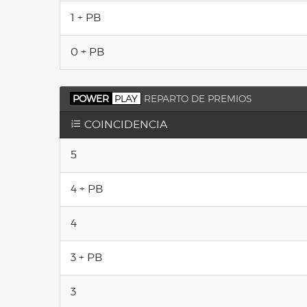
1 + PB
0 + PB
POWER
PLAY
REPARTO DE PREMIOS
COINCIDENCIA
5
4 + PB
4
3 + PB
3