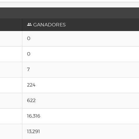
GANADORES
0
0
7
224
622
16,316
13,291