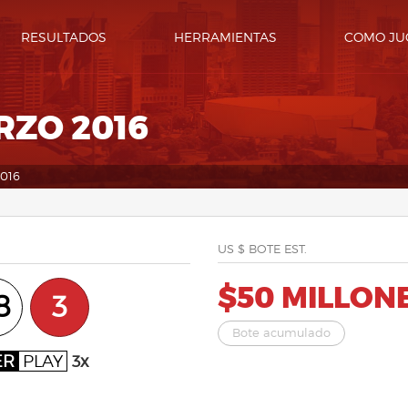
RESULTADOS
HERRAMIENTAS
COMO JU
RZO 2016
016
US $ BOTE EST.
$50 MILLON
8
3
Bote acumulado
ER
PLAY
3x