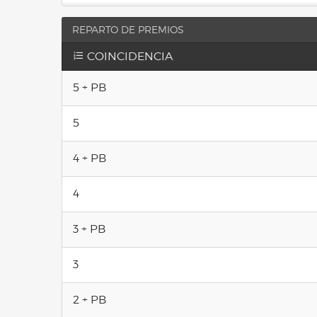
REPARTO DE PREMIOS
COINCIDENCIA
5 + PB
5
4 + PB
4
3 + PB
3
2 + PB