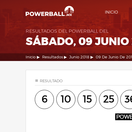
INICIO
RESULTADOS DEL POWERBALL DEL
SÁBADO, 09 JUNIO 
Inicio
Resultados
Junio 2018
09 De Junio De 20
RESULTADO
6
10
15
25
3
POW