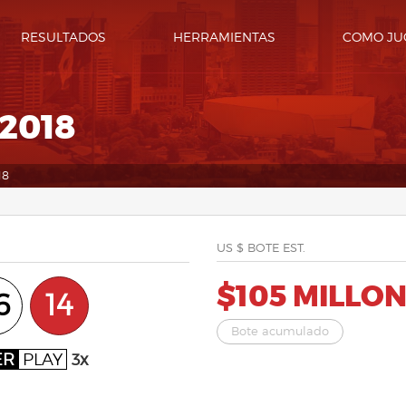
RESULTADOS
HERRAMIENTAS
COMO JU
2018
18
US $ BOTE EST.
$105 MILLO
6
14
Bote acumulado
ER
PLAY
3x