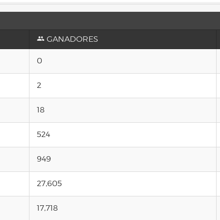
GANADORES
0
2
18
524
949
27,605
17,718