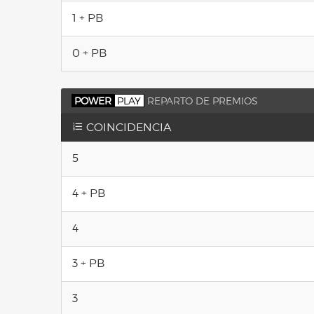
1 + PB
0 + PB
POWER
PLAY
REPARTO DE PREMIOS
COINCIDENCIA
5
4 + PB
4
3 + PB
3