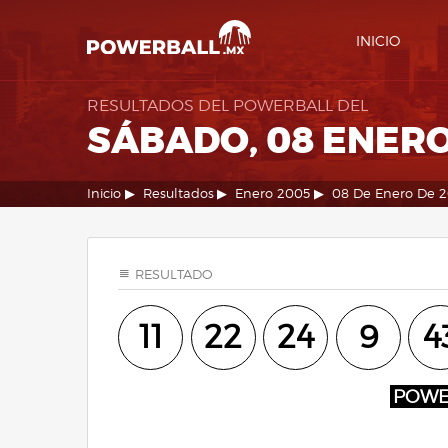
INICIO
RESULTADOS DEL POWERBALL DEL
SÁBADO, 08 ENERO
Inicio
Resultados
Enero 2005
08 De Enero De 
RESULTADO
11
22
24
9
4
POW