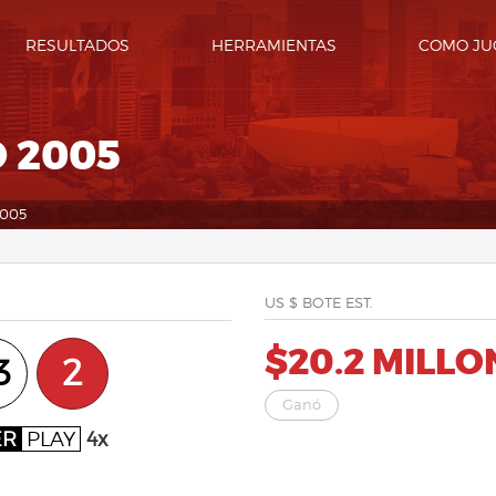
RESULTADOS
HERRAMIENTAS
COMO JU
 2005
2005
US $ BOTE EST.
$20.2 MILLO
3
2
Ganó
ER
PLAY
4x