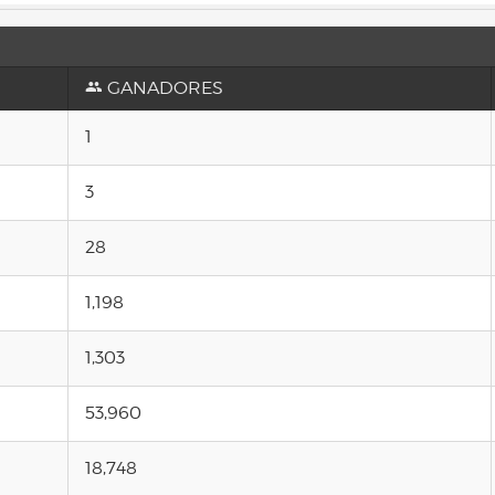
GANADORES
1
3
28
1,198
1,303
53,960
18,748