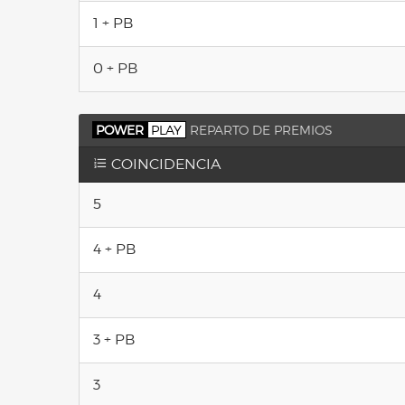
1 + PB
0 + PB
POWER
PLAY
REPARTO DE PREMIOS
COINCIDENCIA
5
4 + PB
4
3 + PB
3