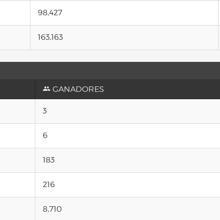
98,427
163,163
GANADORES
3
6
183
216
8,710