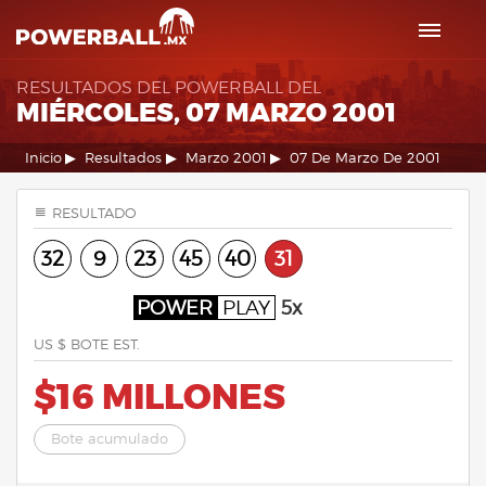
RESULTADOS DEL POWERBALL DEL
MIÉRCOLES, 07 MARZO 2001
Inicio
Resultados
Marzo 2001
07 De Marzo De 2001
RESULTADO
32
9
23
45
40
31
POWER
PLAY
5x
US $ BOTE EST.
$16 MILLONES
Bote acumulado