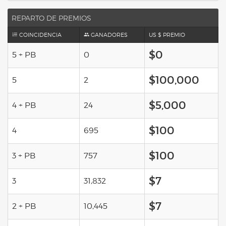
REPARTO DE PREMIOS
COINCIDENCIA
GANADORES
US $ PREMIO
$0
5 + PB
0
$100,000
5
2
$5,000
4 + PB
24
$100
4
695
$100
3 + PB
757
$7
3
31,832
$7
2 + PB
10,445