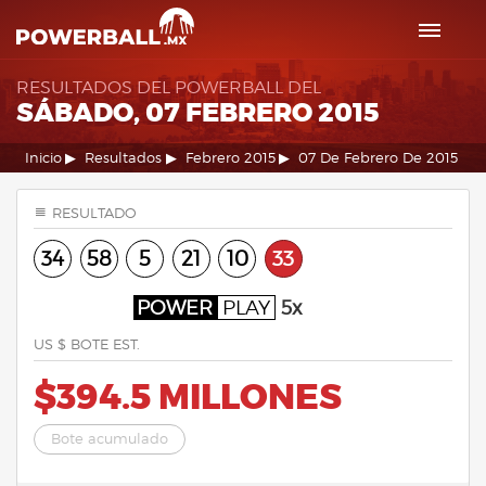
RESULTADOS DEL POWERBALL DEL
SÁBADO, 07 FEBRERO 2015
Inicio
Resultados
Febrero 2015
07 De Febrero De 2015
RESULTADO
34
58
5
21
10
33
POWER
PLAY
5x
US $ BOTE EST.
$394.5 MILLONES
Bote acumulado