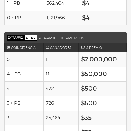
$4
1 + PB
562,404
$4
0 + PB
1,121,966
POWER
PLAY
REPARTO DE PREMIOS
COINCIDENCIA
GANADORES
US $ PREMIO
$2,000,000
5
1
$50,000
4 + PB
11
$500
4
472
$500
3 + PB
726
$35
3
25,464