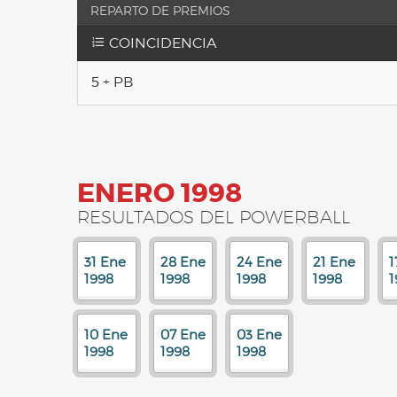
REPARTO DE PREMIOS
COINCIDENCIA
5 + PB
ENERO 1998
RESULTADOS DEL POWERBALL
31 Ene
28 Ene
24 Ene
21 Ene
1
1998
1998
1998
1998
1
10 Ene
07 Ene
03 Ene
1998
1998
1998