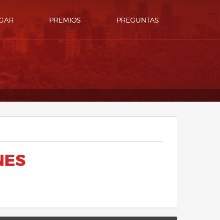
GAR
PREMIOS
PREGUNTAS
NES