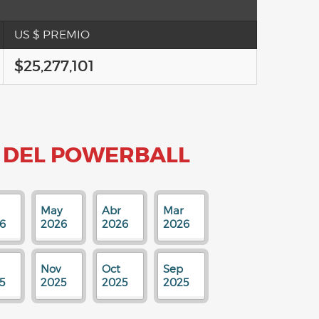
US $ PREMIO
$25,277,101
 DEL POWERBALL
May
Abr
Mar
6
2026
2026
2026
Nov
Oct
Sep
5
2025
2025
2025