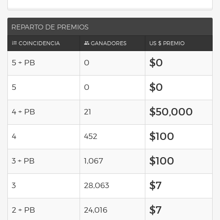
REPARTO DE PREMIOS
COINCIDENCIA
GANADORES
US $ PREMIO
$0
5 + PB
0
$0
5
0
$50,000
4 + PB
21
$100
4
452
$100
3 + PB
1,067
$7
3
28,063
$7
2 + PB
24,016