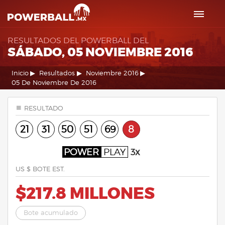
RESULTADOS DEL POWERBALL DEL
SÁBADO, 05 NOVIEMBRE 2016
Inicio
Resultados
Noviembre 2016
05 De Noviembre De 2016
RESULTADO
21
31
50
51
69
8
POWER
PLAY
3x
US $ BOTE EST.
$217.8 MILLONES
Bote acumulado