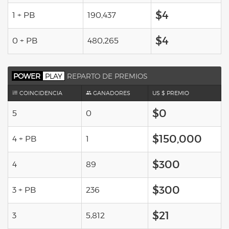
$4
1 + PB
190,437
$4
0 + PB
480,265
POWER
PLAY
REPARTO DE PREMIOS
COINCIDENCIA
GANADORES
US $ PREMIO
$0
5
0
$150,000
4 + PB
1
$300
4
89
$300
3 + PB
236
$21
3
5,812