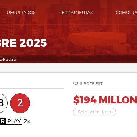
RESULTADOS
HERRAMIENTAS
COMO JU
RE 2025
 De 2025
US $ BOTE EST.
$194 MILLO
8
2
Bote acumulado
ER
PLAY
2x