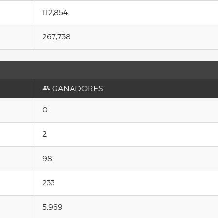
112,854
267,738
GANADORES
0
2
98
233
5,969