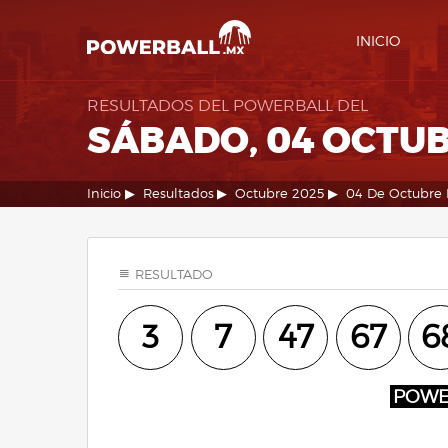
INICIO
RESULTADOS DEL POWERBALL DEL
SÁBADO, 04 OCTUB
Inicio
Resultados
Octubre 2025
04 De Octubre
RESULTADO
3
7
47
67
6
POW