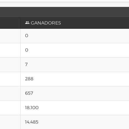
GANADORES
0
0
7
288
657
18,100
14,485