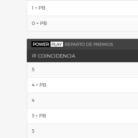
1 + PB
0 + PB
POWER
PLAY
REPARTO DE PREMIOS
COINCIDENCIA
5
4 + PB
4
3 + PB
3