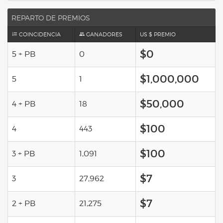
REPARTO DE PREMIOS
COINCIDENCIA
GANADORES
US $ PREMIO
$0
5 + PB
0
$1,000,000
5
1
$50,000
4 + PB
18
$100
4
443
$100
3 + PB
1,091
$7
3
27,962
$7
2 + PB
21,275