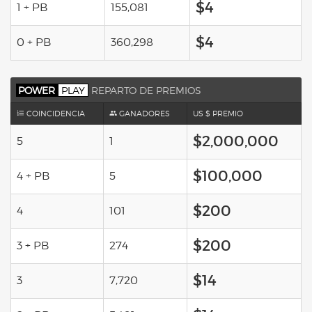
$4
1 + PB
155,081
$4
0 + PB
360,298
POWER
PLAY
REPARTO DE PREMIOS
COINCIDENCIA
GANADORES
US $ PREMIO
$2,000,000
5
1
$100,000
4 + PB
5
$200
4
101
$200
3 + PB
274
$14
3
7,720