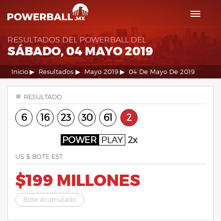
RESULTADOS DEL POWERBALL DEL
SÁBADO, 04 MAYO 2019
Inicio
Resultados
Mayo 2019
04 De Mayo De 2019
RESULTADO
6
16
23
30
61
2
POWER
PLAY
2x
US $ BOTE EST.
$199 MILLONES
Bote acumulado