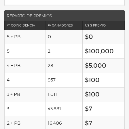
REPARTO DE PREMIOS
COINCIDENCIA
GANADORES
US $ PREMIO
$0
5 + PB
0
$100,000
5
2
$5,000
4 + PB
28
$100
4
937
$100
3 + PB
1,011
$7
3
43,881
$7
2 + PB
16,406