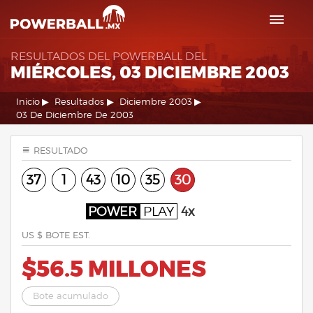
RESULTADOS DEL POWERBALL DEL
MIÉRCOLES, 03 DICIEMBRE 2003
Inicio
Resultados
Diciembre 2003
03 De Diciembre De 2003
RESULTADO
37
1
43
10
35
30
POWER
PLAY
4x
US $ BOTE EST.
$56.5 MILLONES
Bote acumulado