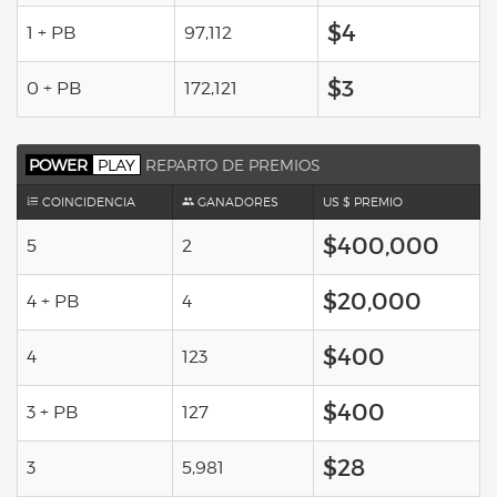
$4
1 + PB
97,112
$3
0 + PB
172,121
POWER
PLAY
REPARTO DE PREMIOS
COINCIDENCIA
GANADORES
US $ PREMIO
$400,000
5
2
$20,000
4 + PB
4
$400
4
123
$400
3 + PB
127
$28
3
5,981