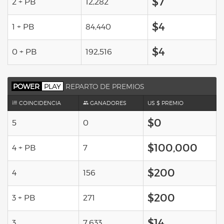
$7
2 + PB
12,282
$4
1 + PB
84,440
$4
0 + PB
192,516
POWER
PLAY
REPARTO DE PREMIOS
COINCIDENCIA
GANADORES
US $ PREMIO
$0
5
0
$100,000
4 + PB
7
$200
4
156
$200
3 + PB
271
$14
3
7,633