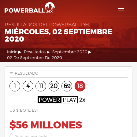
RESULTADOS DEL POWERBALL DEL
MIÉRCOLES, 02 SEPTIEMBRE
2020
Inicio
Resultados
Septiembre 2020
02 De Septiembre De 2020
RESULTADO
1
4
11
20
69
18
POWER
PLAY
2x
US $ BOTE EST.
$56 MILLONES
Bote acumulado