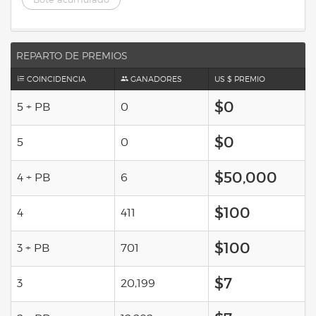
REPARTO DE PREMIOS
COINCIDENCIA
GANADORES
US $ PREMIO
$0
5 + PB
0
$0
5
0
$50,000
4 + PB
6
$100
4
411
$100
3 + PB
701
$7
3
20,199