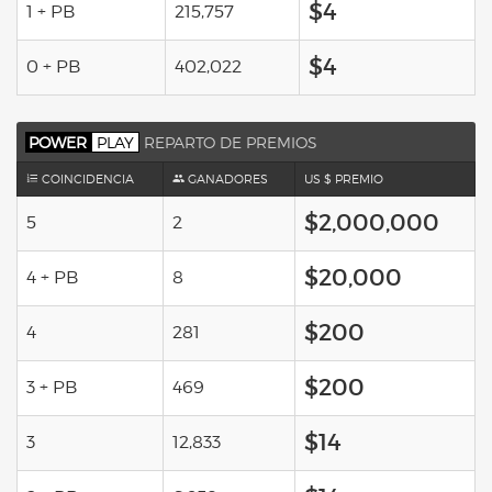
$4
1 + PB
215,757
$4
0 + PB
402,022
POWER
PLAY
REPARTO DE PREMIOS
COINCIDENCIA
GANADORES
US $ PREMIO
$2,000,000
5
2
$20,000
4 + PB
8
$200
4
281
$200
3 + PB
469
$14
3
12,833