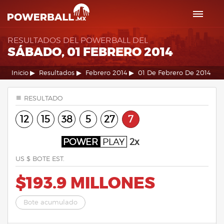
RESULTADOS DEL POWERBALL DEL
SÁBADO, 01 FEBRERO 2014
Inicio
Resultados
Febrero 2014
01 De Febrero De 2014
RESULTADO
12
15
38
5
27
7
POWER
PLAY
2x
US $ BOTE EST.
$193.9 MILLONES
Bote acumulado