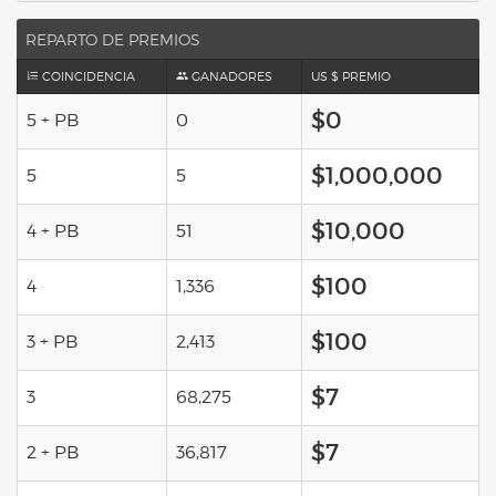
REPARTO DE PREMIOS
COINCIDENCIA
GANADORES
US $ PREMIO
$0
5 + PB
0
$1,000,000
5
5
$10,000
4 + PB
51
$100
4
1,336
$100
3 + PB
2,413
$7
3
68,275
$7
2 + PB
36,817