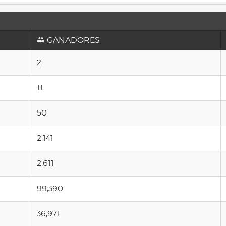
GANADORES
2
11
50
2,141
2,611
99,390
36,971