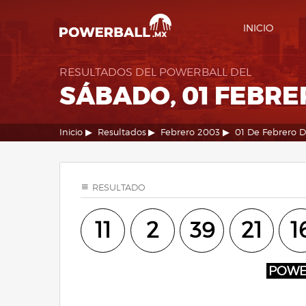
INICIO
RESULTADOS DEL POWERBALL DEL
SÁBADO, 01 FEBRE
Inicio
Resultados
Febrero 2003
01 De Febrero 
RESULTADO
11
2
39
21
1
POW