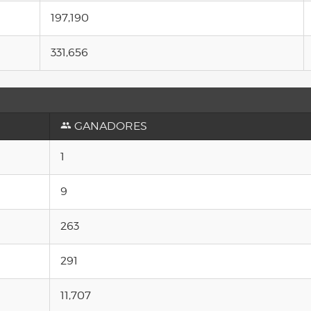
197,190
331,656
GANADORES
1
9
263
291
11,707