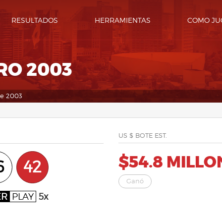
RESULTADOS
HERRAMIENTAS
COMO JU
RO 2003
De 2003
US $ BOTE EST.
$54.8 MILLO
6
42
Ganó
ER
PLAY
5x