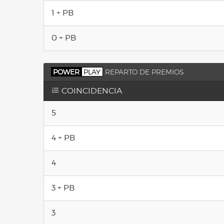
1 + PB
0 + PB
POWER
PLAY
REPARTO DE PREMIOS
COINCIDENCIA
5
4 + PB
4
3 + PB
3