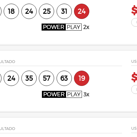
$
18
24
25
31
24
POWER
PLAY
2x
US
ULTADO
$
24
35
57
63
19
POWER
PLAY
3x
US
ULTADO