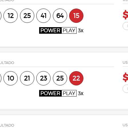
$
12
25
41
64
15
POWER
PLAY
3x
US
ULTADO
$
10
21
23
25
22
POWER
PLAY
3x
US
ULTADO