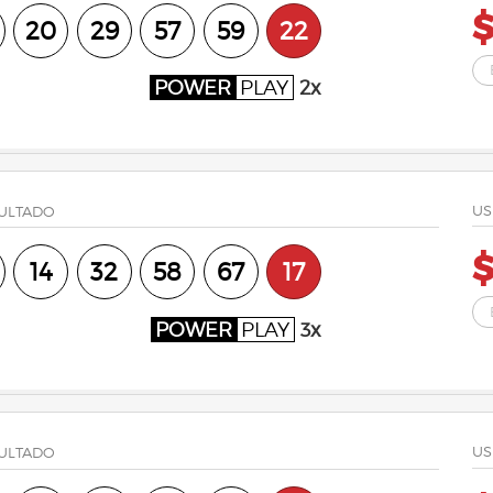
$
20
29
57
59
22
POWER
PLAY
2x
US
ULTADO
$
14
32
58
67
17
POWER
PLAY
3x
US
ULTADO