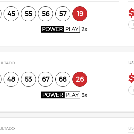
$
45
55
56
57
19
POWER
PLAY
2x
US
ULTADO
48
53
67
68
26
POWER
PLAY
3x
US
ULTADO