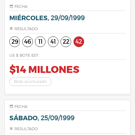
FECHA
MIÉRCOLES,
29/09/1999
RESULTADO
29
46
11
41
22
42
US $ BOTE EST.
$14 MILLONES
Bote acumulado
FECHA
SÁBADO,
25/09/1999
RESULTADO