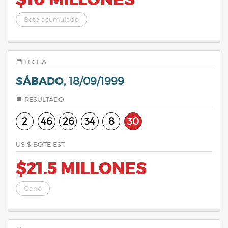
$10 MILLONES
Bote acumulado
FECHA
SÁBADO,
18/09/1999
RESULTADO
2
46
26
34
8
30
US $ BOTE EST.
$21.5 MILLONES
Ganó