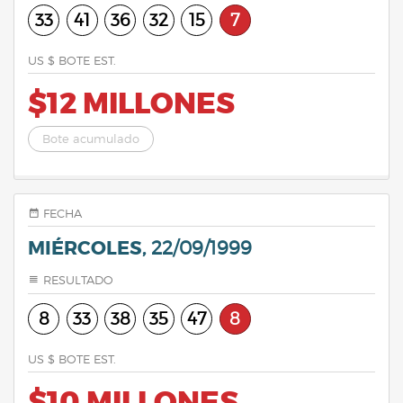
33
41
36
32
15
7
US $ BOTE EST.
$12 MILLONES
Bote acumulado
FECHA
MIÉRCOLES,
22/09/1999
RESULTADO
8
33
38
35
47
8
US $ BOTE EST.