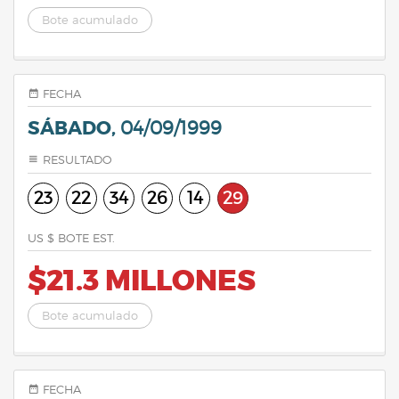
Bote acumulado
FECHA
SÁBADO,
04/09/1999
RESULTADO
23
22
34
26
14
29
US $ BOTE EST.
$21.3 MILLONES
Bote acumulado
FECHA