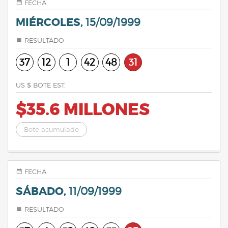
FECHA
MIÉRCOLES,
15/09/1999
RESULTADO
37
12
1
42
48
31
US $ BOTE EST.
$35.6 MILLONES
Bote acumulado
FECHA
SÁBADO,
11/09/1999
RESULTADO