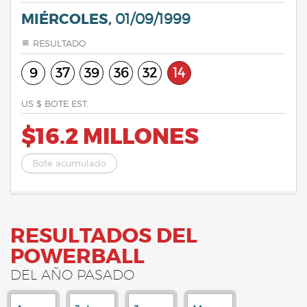
MIÉRCOLES,
01/09/1999
RESULTADO
9
37
39
36
32
14
US $ BOTE EST.
$16.2 MILLONES
Bote acumulado
RESULTADOS DEL
POWERBALL
DEL AÑO PASADO