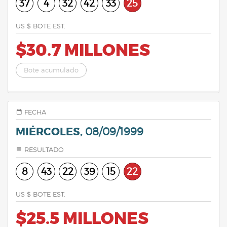
37
4
32
42
33
25
US $ BOTE EST.
$30.7 MILLONES
Bote acumulado
FECHA
MIÉRCOLES,
08/09/1999
RESULTADO
8
43
22
39
15
22
US $ BOTE EST.
$25.5 MILLONES