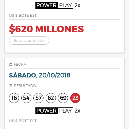
POWER
PLAY
2x
US $ BOTE EST.
$620 MILLONES
Bote acumulado
FECHA
SÁBADO,
20/10/2018
RESULTADO
16
54
57
62
69
23
POWER
PLAY
2x
US $ BOTE EST.