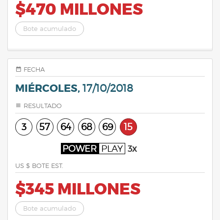
$470 MILLONES
Bote acumulado
FECHA
MIÉRCOLES,
17/10/2018
RESULTADO
3
57
64
68
69
15
POWER
PLAY
3x
US $ BOTE EST.
$345 MILLONES
Bote acumulado