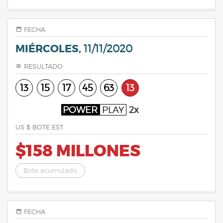
FECHA
MIÉRCOLES,
11/11/2020
RESULTADO
13
15
17
45
63
13
POWER
PLAY
2x
US $ BOTE EST.
$158 MILLONES
Bote acumulado
FECHA