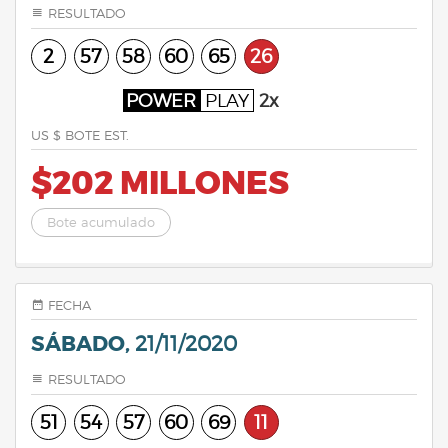
RESULTADO
2
57
58
60
65
26
POWER
PLAY
2x
US $ BOTE EST.
$202 MILLONES
Bote acumulado
FECHA
SÁBADO,
21/11/2020
RESULTADO
51
54
57
60
69
11