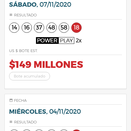
SÁBADO,
07/11/2020
RESULTADO
14
16
37
48
58
18
POWER
PLAY
2x
US $ BOTE EST.
$149 MILLONES
Bote acumulado
FECHA
MIÉRCOLES,
04/11/2020
RESULTADO