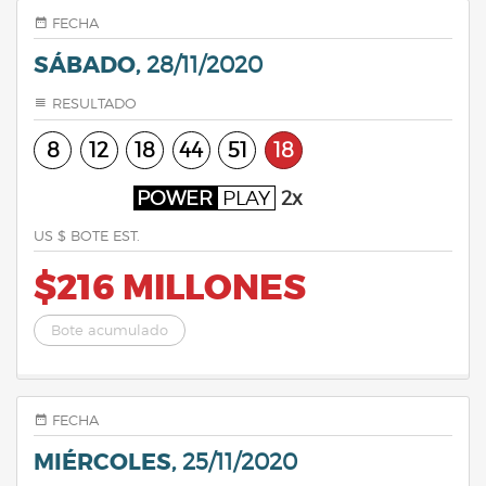
FECHA
SÁBADO,
28/11/2020
RESULTADO
8
12
18
44
51
18
POWER
PLAY
2x
US $ BOTE EST.
$216 MILLONES
Bote acumulado
FECHA
MIÉRCOLES,
25/11/2020