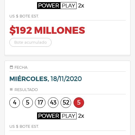
POWER
PLAY
2x
US $ BOTE EST.
$192 MILLONES
Bote acumulado
FECHA
MIÉRCOLES,
18/11/2020
RESULTADO
4
5
17
43
52
5
POWER
PLAY
2x
US $ BOTE EST.