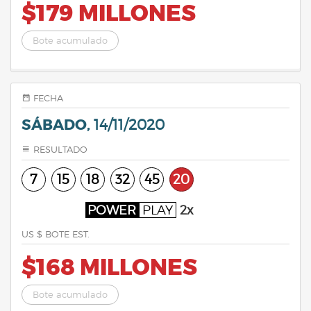
$179 MILLONES
Bote acumulado
FECHA
SÁBADO,
14/11/2020
RESULTADO
7
15
18
32
45
20
POWER
PLAY
2x
US $ BOTE EST.
$168 MILLONES
Bote acumulado