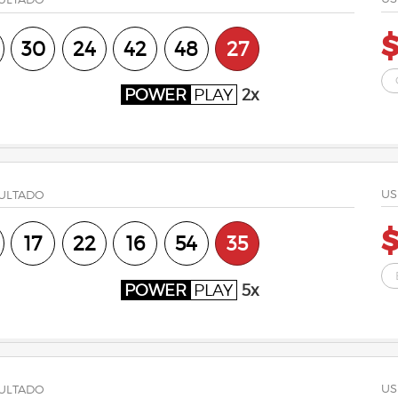
$
30
24
42
48
27
POWER
PLAY
2x
US
ULTADO
17
22
16
54
35
POWER
PLAY
5x
US
ULTADO