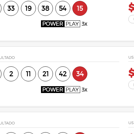
$
33
19
38
54
15
POWER
PLAY
3x
US
ULTADO
$
2
11
21
42
34
POWER
PLAY
3x
US
ULTADO