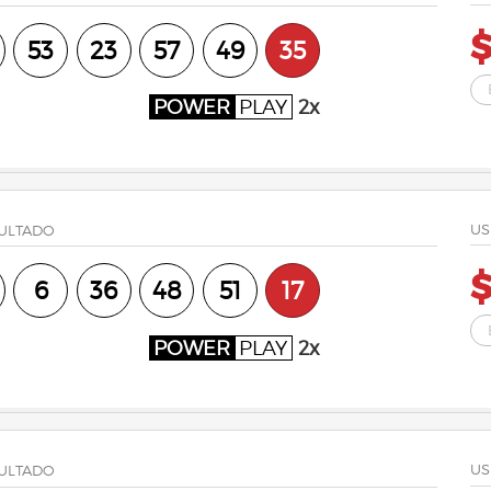
53
23
57
49
35
POWER
PLAY
2x
US
ULTADO
6
36
48
51
17
POWER
PLAY
2x
US
ULTADO