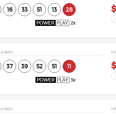
16
33
51
13
28
POWER
PLAY
2x
US
ULTADO
37
39
52
51
11
POWER
PLAY
3x
US
ULTADO