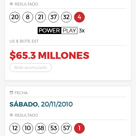
RESULTADO
20
8
21
37
32
4
POWER
PLAY
3x
US $ BOTE EST.
$65.3 MILLONES
Bote acumulado
FECHA
SÁBADO,
20/11/2010
RESULTADO
12
10
38
53
57
1