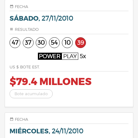
FECHA
SÁBADO,
27/11/2010
RESULTADO
47
37
30
54
10
39
POWER
PLAY
5x
US $ BOTE EST.
$79.4 MILLONES
Bote acumulado
FECHA
MIÉRCOLES,
24/11/2010