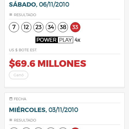
SÁBADO,
06/11/2010
RESULTADO
7
12
23
34
38
33
POWER
PLAY
4x
US $ BOTE EST.
$69.6 MILLONES
Ganó
FECHA
MIÉRCOLES,
03/11/2010
RESULTADO