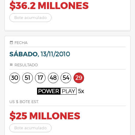
$36.2 MILLONES
Bote acumulado
FECHA
SÁBADO,
13/11/2010
RESULTADO
30
51
17
48
54
29
POWER
PLAY
5x
US $ BOTE EST.
$25 MILLONES
Bote acumulado