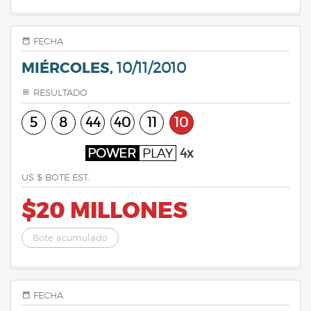
FECHA
MIÉRCOLES,
10/11/2010
RESULTADO
5
8
44
40
11
10
POWER
PLAY
4x
US $ BOTE EST.
$20 MILLONES
Bote acumulado
FECHA