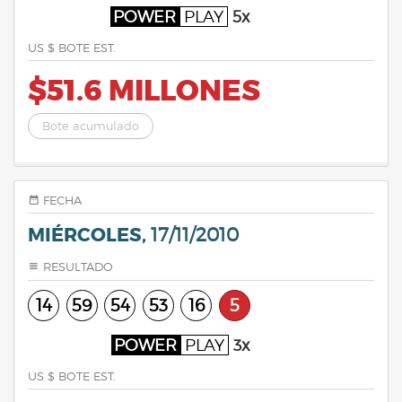
POWER
PLAY
5x
US $ BOTE EST.
$51.6 MILLONES
Bote acumulado
FECHA
MIÉRCOLES,
17/11/2010
RESULTADO
14
59
54
53
16
5
POWER
PLAY
3x
US $ BOTE EST.