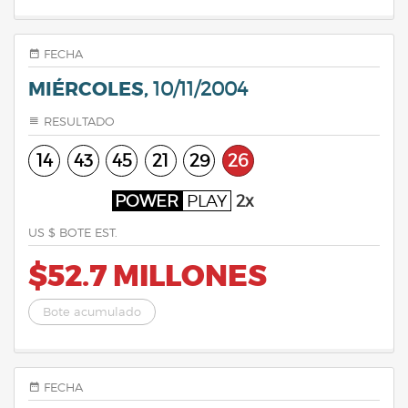
FECHA
MIÉRCOLES,
10/11/2004
RESULTADO
14
43
45
21
29
26
POWER
PLAY
2x
US $ BOTE EST.
$52.7 MILLONES
Bote acumulado
FECHA