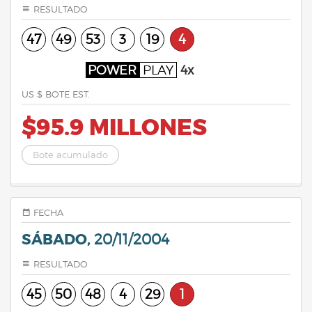
RESULTADO
47
49
53
3
19
4
POWER
PLAY
4x
US $ BOTE EST.
$95.9 MILLONES
Bote acumulado
FECHA
SÁBADO,
20/11/2004
RESULTADO
45
50
48
4
29
1