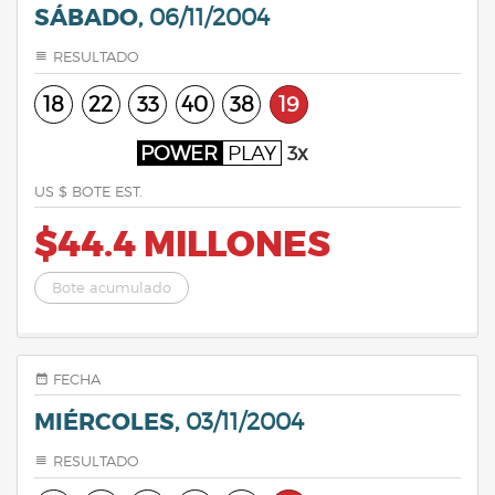
SÁBADO,
06/11/2004
RESULTADO
18
22
33
40
38
19
POWER
PLAY
3x
US $ BOTE EST.
$44.4 MILLONES
Bote acumulado
FECHA
MIÉRCOLES,
03/11/2004
RESULTADO