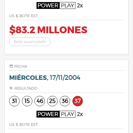
POWER
PLAY
2x
US $ BOTE EST.
$83.2 MILLONES
Bote acumulado
FECHA
MIÉRCOLES,
17/11/2004
RESULTADO
31
15
46
25
36
37
POWER
PLAY
2x
US $ BOTE EST.