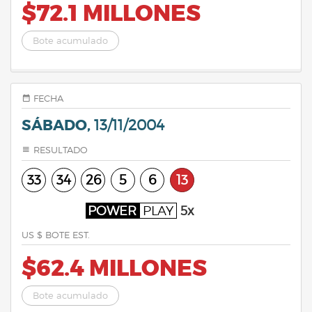
$72.1 MILLONES
Bote acumulado
FECHA
SÁBADO,
13/11/2004
RESULTADO
33
34
26
5
6
13
POWER
PLAY
5x
US $ BOTE EST.
$62.4 MILLONES
Bote acumulado