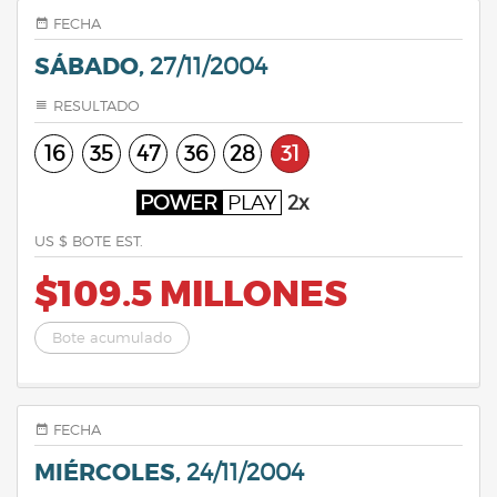
FECHA
SÁBADO,
27/11/2004
RESULTADO
16
35
47
36
28
31
POWER
PLAY
2x
US $ BOTE EST.
$109.5 MILLONES
Bote acumulado
FECHA
MIÉRCOLES,
24/11/2004