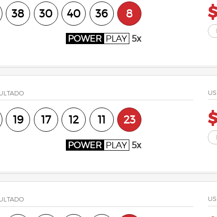
$
38
30
40
36
8
POWER
PLAY
5x
US
ULTADO
$
19
17
12
11
23
POWER
PLAY
5x
US
ULTADO