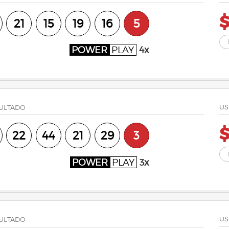
$
21
15
19
16
5
POWER
PLAY
4x
US
ULTADO
$
22
44
21
29
3
POWER
PLAY
3x
US
ULTADO