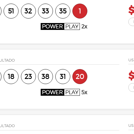
$
51
32
33
35
1
POWER
PLAY
2x
US
ULTADO
$
18
23
38
31
20
POWER
PLAY
5x
US
ULTADO