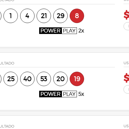
$
1
4
21
29
8
POWER
PLAY
2x
US
ULTADO
$
25
40
53
20
19
POWER
PLAY
5x
US
ULTADO