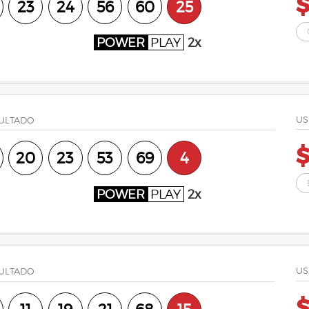
$
23
24
56
60
25
POWER
PLAY
2x
US
ULTADO
20
23
53
69
4
POWER
PLAY
2x
US
ULTADO