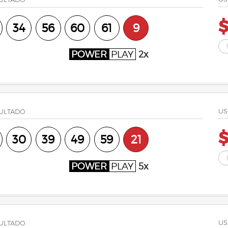
$
34
56
60
61
9
POWER
PLAY
2x
US
ULTADO
$
30
39
49
59
21
POWER
PLAY
5x
US
ULTADO