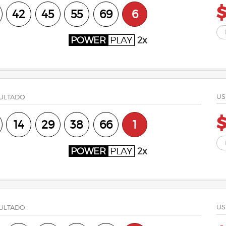
42
45
55
69
6
POWER
PLAY
2x
US
ULTADO
14
29
38
66
1
POWER
PLAY
2x
US
ULTADO