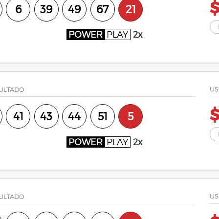
6
39
49
67
21
POWER
PLAY
2x
US
ULTADO
41
43
44
51
5
POWER
PLAY
2x
US
ULTADO