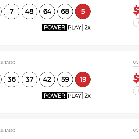
7
48
64
68
5
POWER
PLAY
2x
US
ULTADO
36
37
42
59
19
POWER
PLAY
2x
US
ULTADO