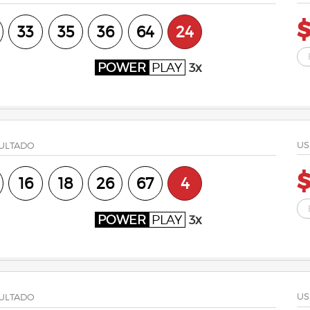
$
33
35
36
64
24
POWER
PLAY
3x
US
ULTADO
16
18
26
67
4
POWER
PLAY
3x
US
ULTADO