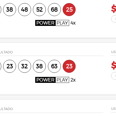
$
38
48
52
68
25
POWER
PLAY
4x
US
ULTADO
$
23
32
38
63
23
POWER
PLAY
2x
US
ULTADO