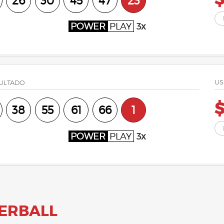
26
30
45
47
23
POWER
PLAY
3x
US
ULTADO
38
55
61
66
1
POWER
PLAY
3x
ERBALL