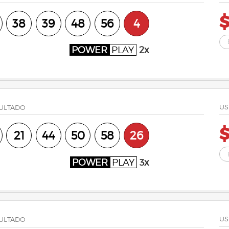
$
38
39
48
56
4
POWER
PLAY
2x
US
ULTADO
21
44
50
58
26
POWER
PLAY
3x
US
ULTADO