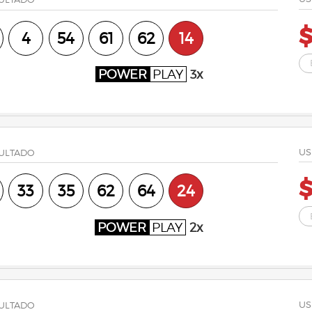
4
54
61
62
14
POWER
PLAY
3x
US
ULTADO
33
35
62
64
24
POWER
PLAY
2x
US
ULTADO