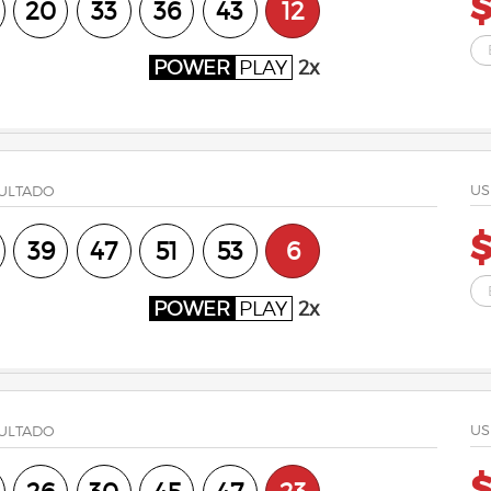
20
33
36
43
12
POWER
PLAY
2x
US
ULTADO
39
47
51
53
6
POWER
PLAY
2x
US
ULTADO
$