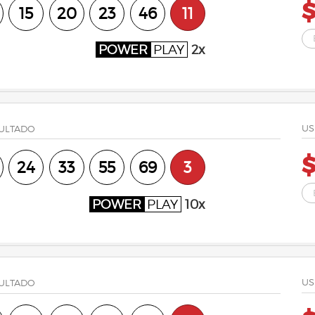
$
15
20
23
46
11
POWER
PLAY
2x
US
ULTADO
24
33
55
69
3
POWER
PLAY
10x
US
ULTADO