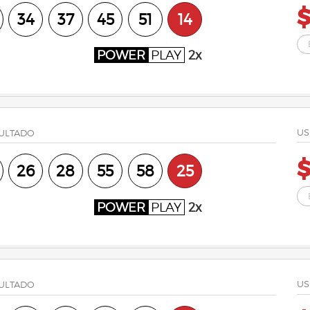
34
37
45
51
14
POWER
PLAY
2x
US
ULTADO
$
26
28
55
58
25
POWER
PLAY
2x
US
ULTADO