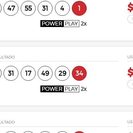
47
55
31
4
1
POWER
PLAY
2x
US
ULTADO
31
17
49
29
34
POWER
PLAY
2x
US
ULTADO