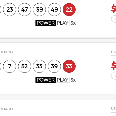
23
47
39
49
22
POWER
PLAY
3x
US
ULTADO
7
52
33
39
33
POWER
PLAY
3x
US
ULTADO