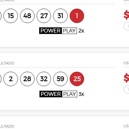
$
15
48
27
31
1
POWER
PLAY
2x
US
ULTADO
$
2
28
32
59
25
POWER
PLAY
3x
US
ULTADO