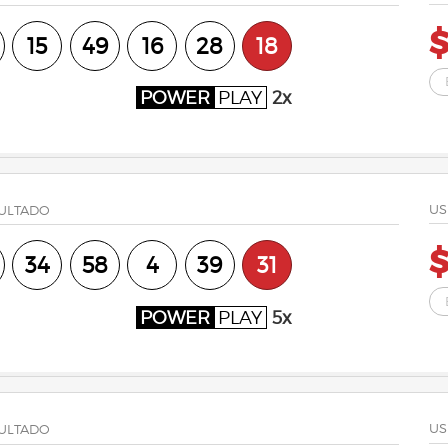
$
15
49
16
28
18
POWER
PLAY
2x
US
ULTADO
$
34
58
4
39
31
POWER
PLAY
5x
US
ULTADO