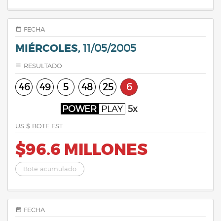
FECHA
MIÉRCOLES,
11/05/2005
RESULTADO
46
49
5
48
25
6
POWER
PLAY
5x
US $ BOTE EST.
$96.6 MILLONES
Bote acumulado
FECHA