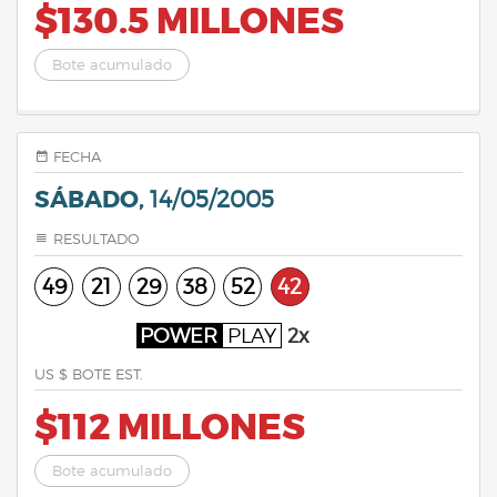
$130.5 MILLONES
Bote acumulado
FECHA
SÁBADO,
14/05/2005
RESULTADO
49
21
29
38
52
42
POWER
PLAY
2x
US $ BOTE EST.
$112 MILLONES
Bote acumulado