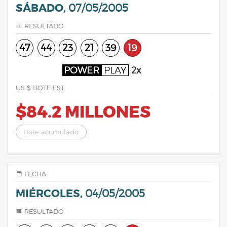
SÁBADO,
07/05/2005
RESULTADO
47
44
23
21
39
19
POWER
PLAY
2x
US $ BOTE EST.
$84.2 MILLONES
Bote acumulado
FECHA
MIÉRCOLES,
04/05/2005
RESULTADO