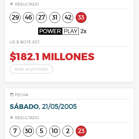
RESULTADO
29
46
27
31
42
33
POWER
PLAY
2x
US $ BOTE EST.
$182.1 MILLONES
Bote acumulado
FECHA
SÁBADO,
21/05/2005
RESULTADO
7
30
5
10
2
23