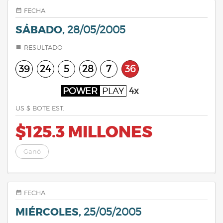
FECHA
SÁBADO,
28/05/2005
RESULTADO
39
24
5
28
7
36
POWER
PLAY
4x
US $ BOTE EST.
$125.3 MILLONES
Ganó
FECHA
MIÉRCOLES,
25/05/2005