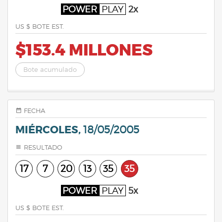
POWER
PLAY
2x
US $ BOTE EST.
$153.4 MILLONES
Bote acumulado
FECHA
MIÉRCOLES,
18/05/2005
RESULTADO
17
7
20
13
35
35
POWER
PLAY
5x
US $ BOTE EST.