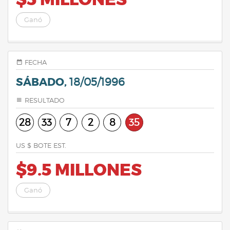
$5 MILLONES
Ganó
FECHA
SÁBADO,
18/05/1996
RESULTADO
28
33
7
2
8
35
US $ BOTE EST.
$9.5 MILLONES
Ganó