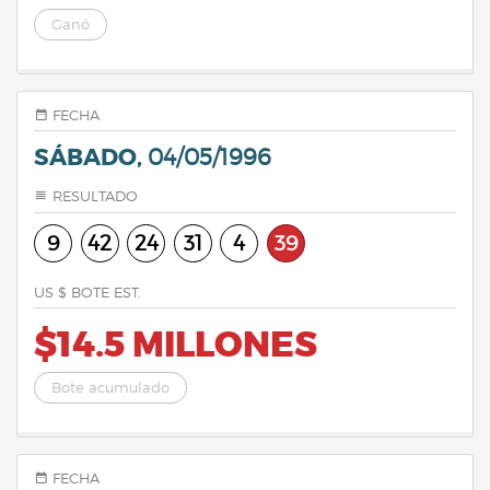
Ganó
FECHA
SÁBADO,
04/05/1996
RESULTADO
9
42
24
31
4
39
US $ BOTE EST.
$14.5 MILLONES
Bote acumulado
FECHA