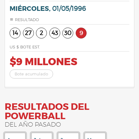
MIÉRCOLES,
01/05/1996
RESULTADO
14
27
2
43
30
9
US $ BOTE EST.
$9 MILLONES
Bote acumulado
RESULTADOS DEL
POWERBALL
DEL AÑO PASADO