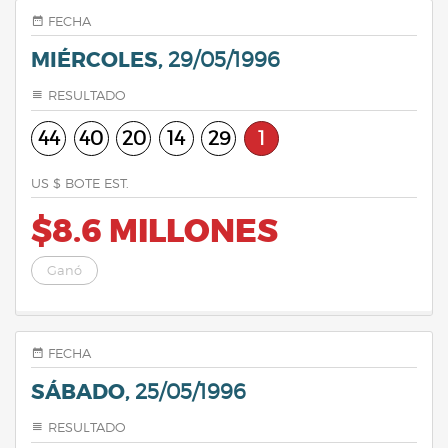
FECHA
MIÉRCOLES,
29/05/1996
RESULTADO
44
40
20
14
29
1
US $ BOTE EST.
$8.6 MILLONES
Ganó
FECHA
SÁBADO,
25/05/1996
RESULTADO