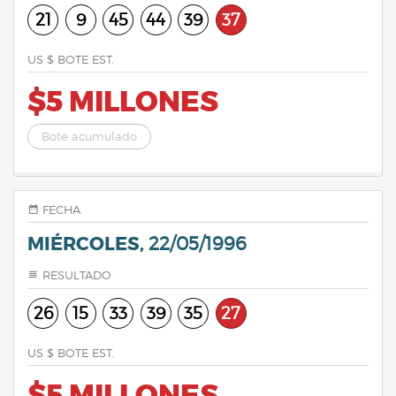
21
9
45
44
39
37
US $ BOTE EST.
$5 MILLONES
Bote acumulado
FECHA
MIÉRCOLES,
22/05/1996
RESULTADO
26
15
33
39
35
27
US $ BOTE EST.