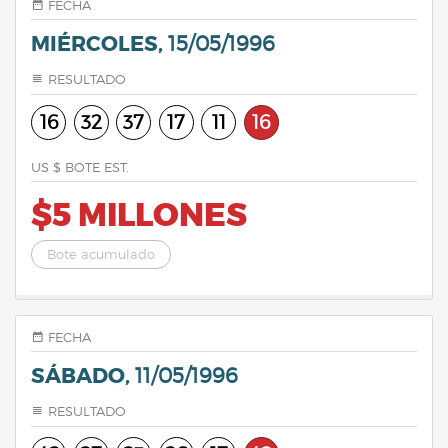
FECHA
MIÉRCOLES,
15/05/1996
RESULTADO
16
32
37
17
11
16
US $ BOTE EST.
$5 MILLONES
Bote acumulado
FECHA
SÁBADO,
11/05/1996
RESULTADO