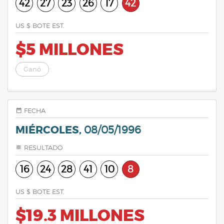
42
27
23
26
17
42
US $ BOTE EST.
$5 MILLONES
Ganó
FECHA
MIÉRCOLES,
08/05/1996
RESULTADO
16
24
28
41
10
8
US $ BOTE EST.
$19.3 MILLONES