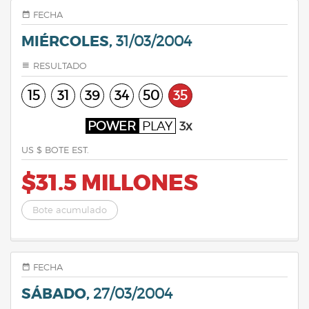
FECHA
MIÉRCOLES,
31/03/2004
RESULTADO
15
31
39
34
50
35
POWER
PLAY
3x
US $ BOTE EST.
$31.5 MILLONES
Bote acumulado
FECHA
SÁBADO,
27/03/2004