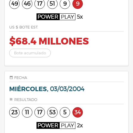
49
46
17
51
9
9
POWER
PLAY
5x
US $ BOTE EST.
$68.4 MILLONES
Bote acumulado
FECHA
MIÉRCOLES,
03/03/2004
RESULTADO
23
11
17
53
5
34
POWER
PLAY
2x