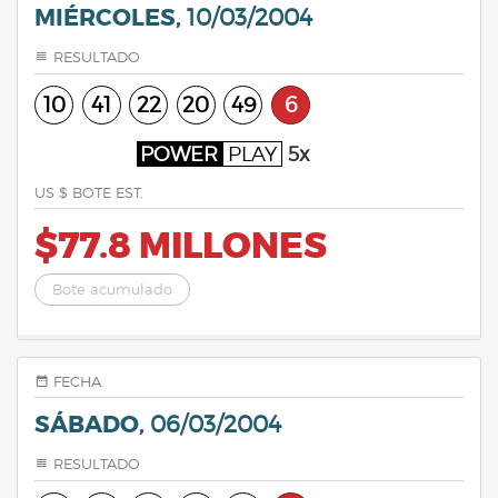
MIÉRCOLES,
10/03/2004
RESULTADO
10
41
22
20
49
6
POWER
PLAY
5x
US $ BOTE EST.
$77.8 MILLONES
Bote acumulado
FECHA
SÁBADO,
06/03/2004
RESULTADO