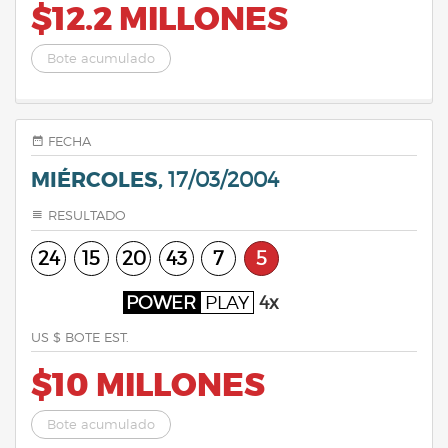
$12.2 MILLONES
Bote acumulado
FECHA
MIÉRCOLES,
17/03/2004
RESULTADO
24
15
20
43
7
5
POWER
PLAY
4x
US $ BOTE EST.
$10 MILLONES
Bote acumulado