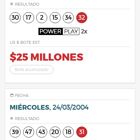
RESULTADO
30
17
2
15
34
32
POWER
PLAY
2x
US $ BOTE EST.
$25 MILLONES
Bote acumulado
FECHA
MIÉRCOLES,
24/03/2004
RESULTADO
39
47
43
20
18
31