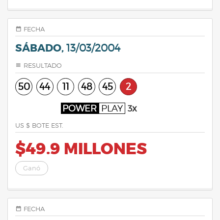
FECHA
SÁBADO,
13/03/2004
RESULTADO
50
44
11
48
45
2
POWER
PLAY
3x
US $ BOTE EST.
$49.9 MILLONES
Ganó
FECHA