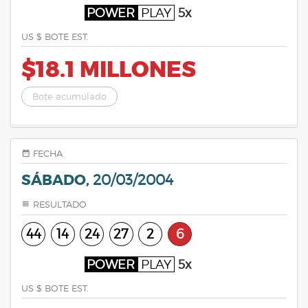
POWER
PLAY
5x
US $ BOTE EST.
$18.1 MILLONES
Bote acumulado
FECHA
SÁBADO,
20/03/2004
RESULTADO
44
14
24
27
2
6
POWER
PLAY
5x
US $ BOTE EST.