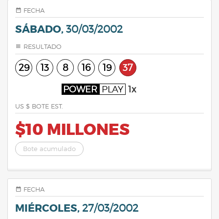
FECHA
SÁBADO,
30/03/2002
RESULTADO
29
13
8
16
19
37
POWER
PLAY
1x
US $ BOTE EST.
$10 MILLONES
Bote acumulado
FECHA
MIÉRCOLES,
27/03/2002