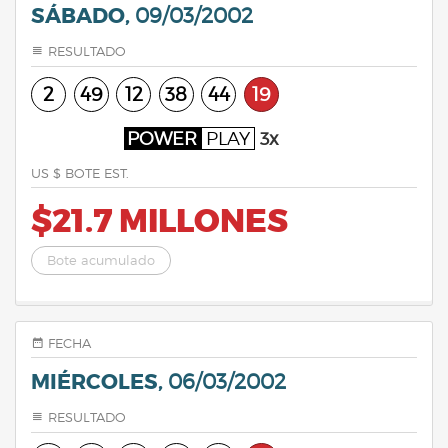
SÁBADO,
09/03/2002
RESULTADO
2
49
12
38
44
19
POWER
PLAY
3x
US $ BOTE EST.
$21.7 MILLONES
Bote acumulado
FECHA
MIÉRCOLES,
06/03/2002
RESULTADO