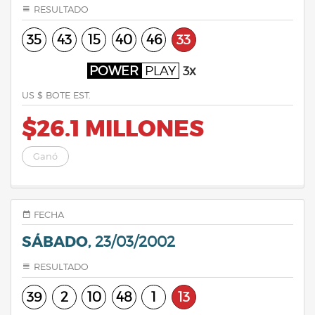
RESULTADO
35
43
15
40
46
33
POWER
PLAY
3x
US $ BOTE EST.
$26.1 MILLONES
Ganó
FECHA
SÁBADO,
23/03/2002
RESULTADO
39
2
10
48
1
13