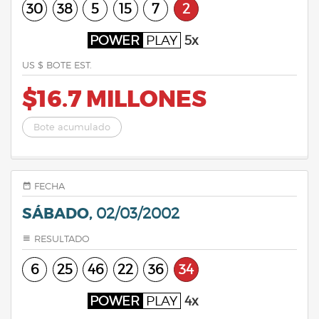
30
38
5
15
7
2
POWER
PLAY
5x
US $ BOTE EST.
$16.7 MILLONES
Bote acumulado
FECHA
SÁBADO,
02/03/2002
RESULTADO
6
25
46
22
36
34
POWER
PLAY
4x