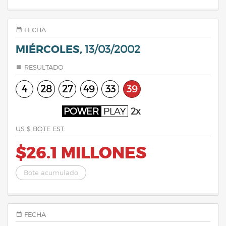
FECHA
MIÉRCOLES,
13/03/2002
RESULTADO
4
28
27
49
33
39
POWER
PLAY
2x
US $ BOTE EST.
$26.1 MILLONES
Bote acumulado
FECHA