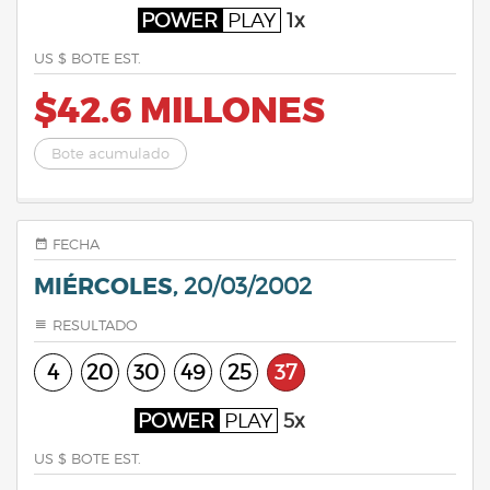
POWER
PLAY
1x
US $ BOTE EST.
$42.6 MILLONES
Bote acumulado
FECHA
MIÉRCOLES,
20/03/2002
RESULTADO
4
20
30
49
25
37
POWER
PLAY
5x
US $ BOTE EST.