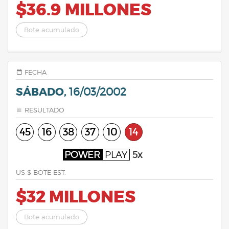
$36.9 MILLONES
Bote acumulado
FECHA
SÁBADO,
16/03/2002
RESULTADO
45
16
38
37
10
14
POWER
PLAY
5x
US $ BOTE EST.
$32 MILLONES
Bote acumulado