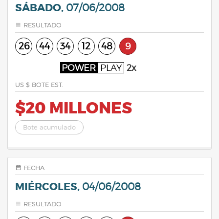
SÁBADO,
07/06/2008
RESULTADO
26
44
34
12
48
9
POWER
PLAY
2x
US $ BOTE EST.
$20 MILLONES
Bote acumulado
FECHA
MIÉRCOLES,
04/06/2008
RESULTADO