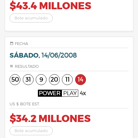
$43.4 MILLONES
Bote acumulado
FECHA
SÁBADO,
14/06/2008
RESULTADO
50
31
9
20
11
14
POWER
PLAY
4x
US $ BOTE EST.
$34.2 MILLONES
Bote acumulado