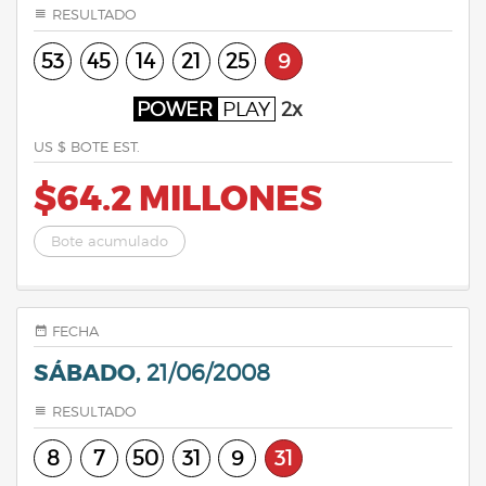
RESULTADO
53
45
14
21
25
9
POWER
PLAY
2x
US $ BOTE EST.
$64.2 MILLONES
Bote acumulado
FECHA
SÁBADO,
21/06/2008
RESULTADO
8
7
50
31
9
31