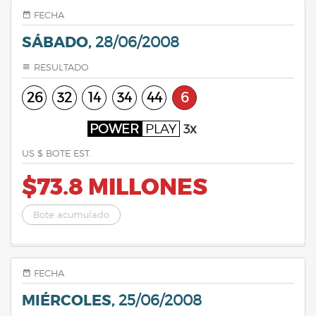
FECHA
SÁBADO,
28/06/2008
RESULTADO
26
32
14
34
44
6
POWER
PLAY
3x
US $ BOTE EST.
$73.8 MILLONES
Bote acumulado
FECHA
MIÉRCOLES,
25/06/2008