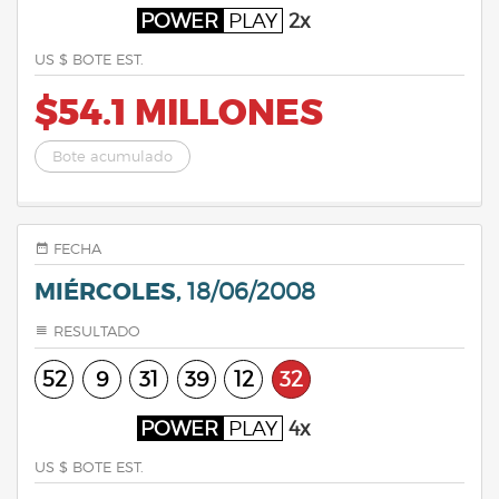
POWER
PLAY
2x
US $ BOTE EST.
$54.1 MILLONES
Bote acumulado
FECHA
MIÉRCOLES,
18/06/2008
RESULTADO
52
9
31
39
12
32
POWER
PLAY
4x
US $ BOTE EST.