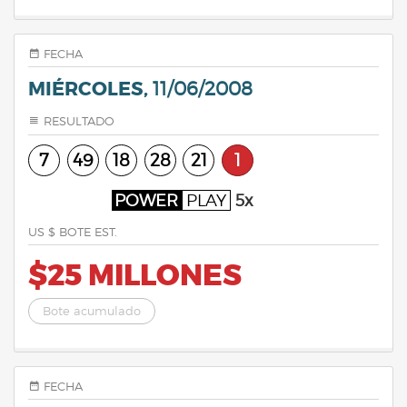
FECHA
MIÉRCOLES,
11/06/2008
RESULTADO
7
49
18
28
21
1
POWER
PLAY
5x
US $ BOTE EST.
$25 MILLONES
Bote acumulado
FECHA